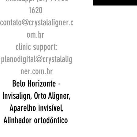
1620
contato@crystalaligner.c
om.br
clinic support:
planodigital@crystalalig
ner.com.br
Belo Horizonte -
Invisalign, Orto Aligner,
Aparelho invisível,
Alinhador ortodôntico