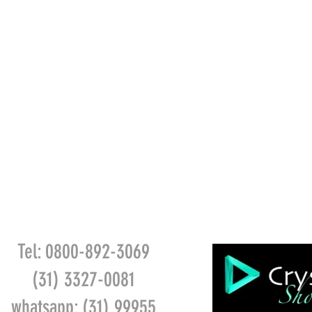
Tel: 0800-892-3069
(31) 3327-0081
whatsapp: (31) 99955