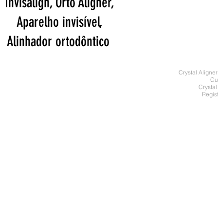
Invisalign, Orto Aligner,
Aparelho invisível,
Alinhador ortodôntico
Crystal Aligne
Cu
Crystal
Regis