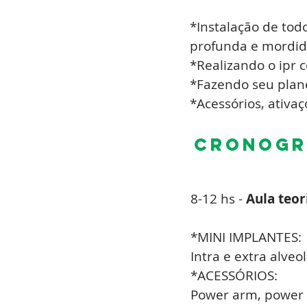
*Instalação de tod
profunda e mordid
*Realizando o ipr 
*Fazendo seu plan
*Acessórios, ativa
cronogra
8-12 hs -
Aula teor
*MINI IMPLANTES:
Intra e extra alveo
*ACESSÓRIOS:
Power arm,
power 