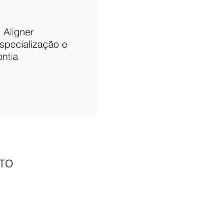
l Aligner
specialização e
ontia
ITO