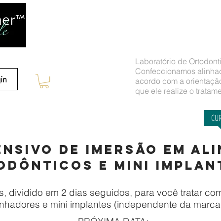
Laboratório de Ortodont
Confeccionamos alinhad
in
acordo com a orientação
que ele realize o tratam
FUNCIONA
ÁREA RESTRITA PARA DOUTORES
VALORES E PRAZOS
CU
ENSIVO DE IMERSÃO
EM AL
ODÔNTICOs e mini implan
s, dividido em 2 dias seguidos,
para você tratar c
nhadores e mini implantes (independente da marca q