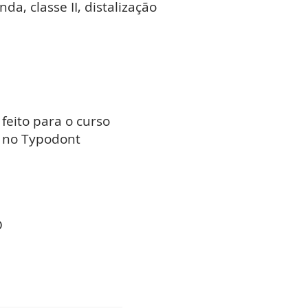
da, classe II, distalização
 feito para o curso
no Typodont
O