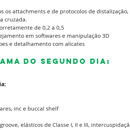
os os attachments e de protocolos de distalização
a cruzada.
corretamente de 0,2 a 0,5
ejamento em softwares e manipulação 3D
çoes e detalhamento com alicates
ma DO segundo DIA:
ia:
lares,
inc
e buccal shelf
groove
, elásticos de
Classe I
, II e III, intercuspida