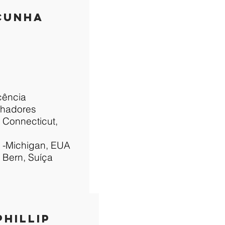
 CUNHA
cência
nhadores
f Connecticut,
f -Michigan, EUA
f Bern, Suíça
PHILLIP