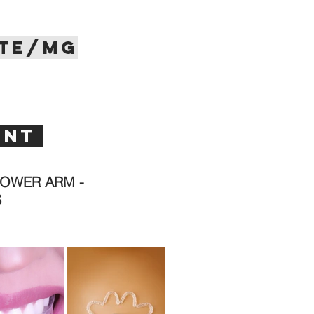
NTE/MG
ONT
POWER ARM -
S