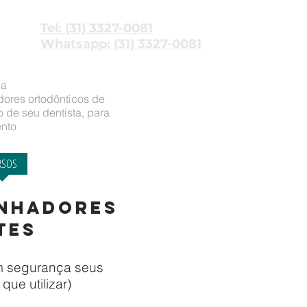
Tel: (31) 3327-0081
Whatsapp: (31) 3327-0081
ia
ores ortodônticos de
 de seu dentista, para
ento
RSOS
CONTATO
INHADORES
tes
om segurança
seus
ue utilizar)